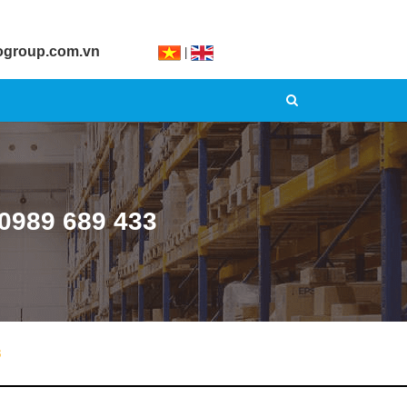
ogroup.com.vn
|
0989 689 433
3