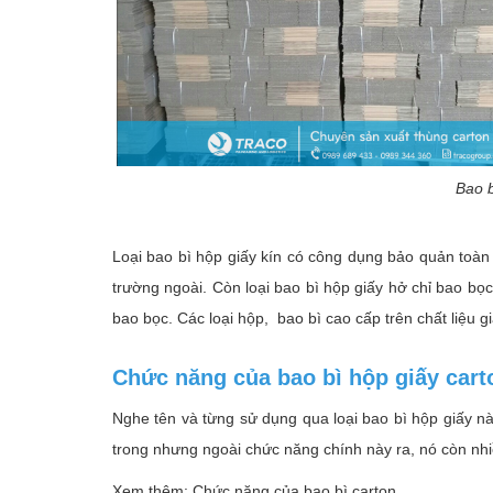
Bao b
Loại
bao bì hộp giấy
kín có công dụng bảo quản toàn 
trường ngoài. Còn loại bao bì hộp giấy hở chỉ bao bọ
bao bọc. Các loại hộp, bao bì cao cấp trên chất liệu
Chức năng của bao bì hộp giấy cart
Nghe tên và từng sử dụng qua loại bao bì hộp giấy n
trong nhưng ngoài chức năng chính này ra, nó còn nh
Xem thêm: Chức năng của bao bì carton