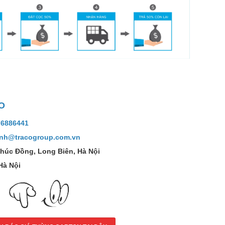
O
76886441
nh@tracogroup.com.vn
Phúc Đồng, Long Biên, Hà Nội
Hà Nội