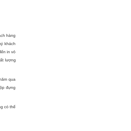
hách hàng
uý khách
đến in vỏ
ất lượng
u năm qua
hộp đựng
ng có thể