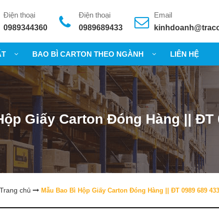
Điện thoại
Điện thoại
Email
0989344360
0989689433
kinhdoanh@trac
ẤT
BAO BÌ CARTON THEO NGÀNH
LIÊN HỆ
Hộp Giấy Carton Đóng Hàng || ĐT 
Trang chủ
Mẫu Bao Bì Hộp Giấy Carton Đóng Hàng || ĐT 0989 689 43