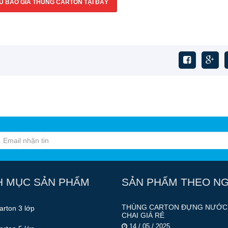
U BÁO GIÁ THÙNG CARTON TẠI ĐÂY
H MỤC SẢN PHẨM
SẢN PHẨM THEO N
THÙNG CARTON ĐỰNG NƯỚC
arton 3 lớp
CHAI GIÁ RẺ
14 / 05 / 2025