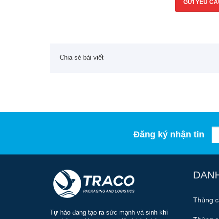
GỬI YÊU CẦ
Chia sẻ bài viết
Đăng ký nhận tin
DAN
Thùng c
Tự hào đang tạo ra sức mạnh và sinh khí