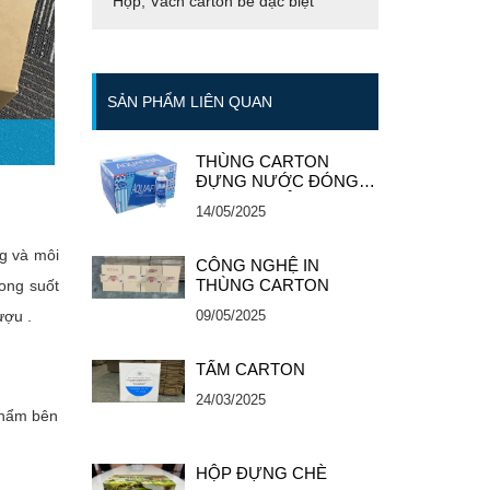
Hộp, Vách carton bế đặc biệt
SẢN PHẨM LIÊN QUAN
THÙNG CARTON
ĐỰNG NƯỚC ĐÓNG
CHAI GIÁ RẺ
14/05/2025
g và môi
CÔNG NGHỆ IN
THÙNG CARTON
rong suốt
ượu .
09/05/2025
TẤM CARTON
24/03/2025
phẩm bên
HỘP ĐỰNG CHÈ