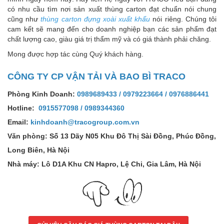
có nhu cầu tìm nơi sản xuất thùng carton đạt chuẩn nói chung
cũng như
thùng carton đựng xoài xuất khẩu
nói riêng. Chúng tôi
cam kết sẽ mang đến cho doanh nghiệp bạn các sản phẩm đạt
chất lượng cao, giàu giá trị thẩm mỹ và có giá thành phải chăng.
Mong được hợp tác cùng Quý khách hàng.
CÔNG TY CP VẬN TẢI VÀ BAO BÌ TRACO
Phòng Kinh Doanh:
0989689433
/
0979223664
/
0976886441
Hotline:
0915577098
/
0989344360
Email:
kinhdoanh@tracogroup.com.vn
Văn phòng: Số 13 Dãy N05 Khu Đô Thị Sài Đồng, Phúc Đồng,
Long Biên, Hà Nội
Nhà máy: Lô D1A Khu CN Hapro, Lệ Chi, Gia Lâm, Hà Nội