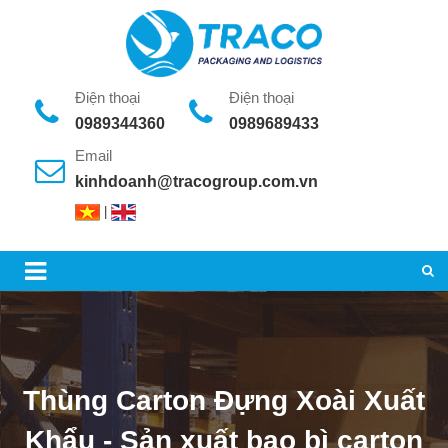
Điện thoại
Điện thoại
0989344360
0989689433
Email
kinhdoanh@tracogroup.com.vn
|
Thùng Carton Đựng Xoài Xuất
Khẩu - Sản xuất bao bì carton