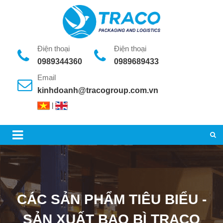
Điện thoại
Điện thoại
0989344360
0989689433
Email
kinhdoanh@tracogroup.com.vn
|
CÁC SẢN PHẨM TIÊU BIỂU -
SẢN XUẤT BAO BÌ TRACO